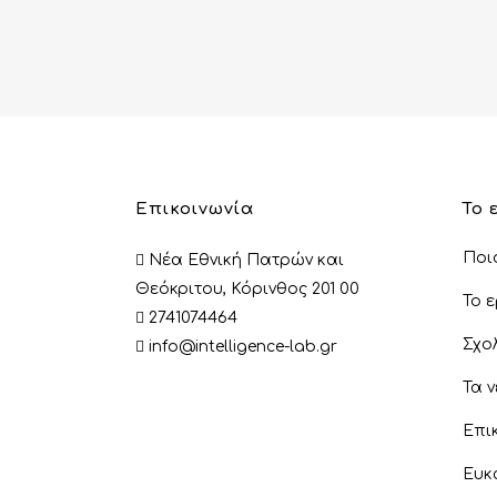
Επικοινωνία
Το 
Ποι
Νέα Εθνική Πατρών και
Θεόκριτου, Κόρινθος 201 00
Το 
2741074464
Σχο
info@intelligence-lab.gr
Τα 
Επι
Ευκ