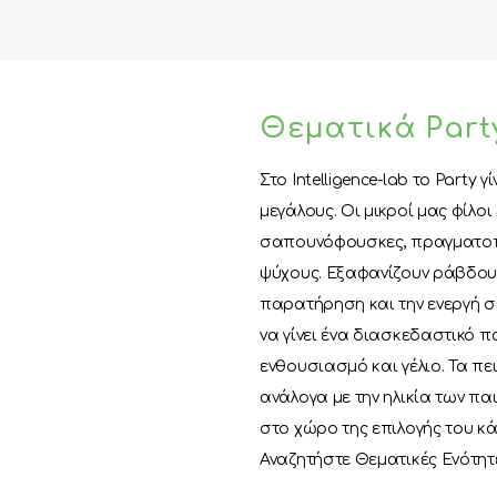
Θεματικά Part
Στο Intelligence-lab το Party 
μεγάλους. Οι μικροί μας φίλο
σαπουνόφουσκες, πραγματοπ
ψύχους. Εξαφανίζουν ράβδους
παρατήρηση και την ενεργή σ
να γίνει ένα διασκεδαστικό π
ενθουσιασμό και γέλιο. Τα 
ανάλογα με την ηλικία των πα
στο χώρο της επιλογής του κ
Αναζητήστε Θεματικές Ενότητ